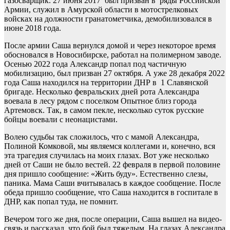
газосварщик. 27 июня 2017 был призван в ряды Российской
Армии, служил в Амурской области в мотострелковых
войсках на должности гранатометчика, демобилизовался в
июне 2018 года.
После армии Саша вернулся домой и через некоторое время
обосновался в Новосибирске, работал на полимерном заводе.
Осенью 2022 года Александр попал под частичную
мобилизацию, был призван 27 октября. А уже 28 декабря 2022
года Саша находился на территории ДНР в 1 Славянской
бригаде. Несколько февральских дней рота Александра
воевала в лесу рядом с поселком Опытное близ города
Артемовск. Так, в самом пекле, несколько суток русские
бойцы воевали с неонацистами.
Волею судьбы так сложилось, что с мамой Александра,
Полиной Комковой, мы являемся коллегами и, конечно, вся
эта трагедия случилась на моих глазах. Вот уже несколько
дней от Саши не было вестей. 22 февраля в первой половине
дня пришло сообщение: «Жить буду». Естественно слезы,
паника. Мама Саши вчитывалась в каждое сообщение. После
обеда пришло сообщение, что Саша находится в госпитале в
ДНР, как попал туда, не помнит.
Вечером того же дня, после операции, Саша вышел на видео-
связь и рассказал, что бой был тяжелым. На глазах Александра