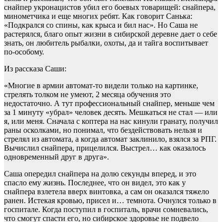
снайпер укронацистов убил его боевых товарищей: снайпера,
минометчика и еще многих ребят. Как говорит Санька:
«Подкрался со спины, как крыса и бил нас». Но Саша не
растерялся, благо опыт жизни в сибирской деревне дает о себе
знать, он любитель рыбалки, охоты, да и тайга воспитывает
по-особому.
Из рассказа Саши:
«Многие в армии автомат-то видели только на картинке,
стрелять толком не умеют, 2 месяца обучения это
недостаточно. А тут профессиональный снайпер, меньше чем
за 1 минуту «убрал» человек десять. Мешкаться не стал — или
я, или меня. Сначала с коптера на нас кинули гранату, получил
раны осколками, но понимал, что бездействовать нельзя и
стрелял из автомата, а когда автомат заклинило, взялся за РПГ.
Вычислил снайпера, прицелился. Выстрел… как оказалось
одновременный друг в друга».
Саша опередил снайпера на долю секунды вперед, и это
спасло ему жизнь. Последнее, что он видел, это как у
снайпера взлетела вверх винтовка, а сам он оказался тяжело
ранен. Истекая кровью, присел и… темнота. Очнулся только в
госпитале. Когда поступил в госпиталь, врачи сомневались,
что смогут спасти его, но сибирское здоровье не подвело