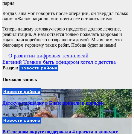
парня.
Когда Саша мог говорить после операции, он твердил только
одно: «Жалко пацанов, они почти все остались «там».
Теперь нашему земляку-герою предстоит долгое лечение,
реабилитация. А нам остается только пожелать здоровья и
ждать наискорейшего возвращения домой. Мы верим, что
благодаря героизму таких ребят, Победа будет за нами!
Навигация
О развитии цифровых технологий
Евгений Тимкин быть офицером хотел с детства
по
Раздел:
Новости района
записям
Похожая запись
Новости района
Детскую площадку в Биазе привели в порядок
Авг 5, 2026
Новости района
В Северном округе поддержали 4 проекта в конкурсе