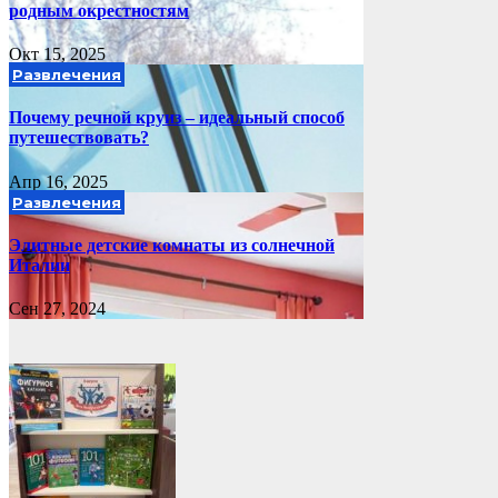
родным окрестностям
Окт 15, 2025
Развлечения
Почему речной круиз – идеальный способ
путешествовать?
Апр 16, 2025
Развлечения
Элитные детские комнаты из солнечной
Италии
Сен 27, 2024