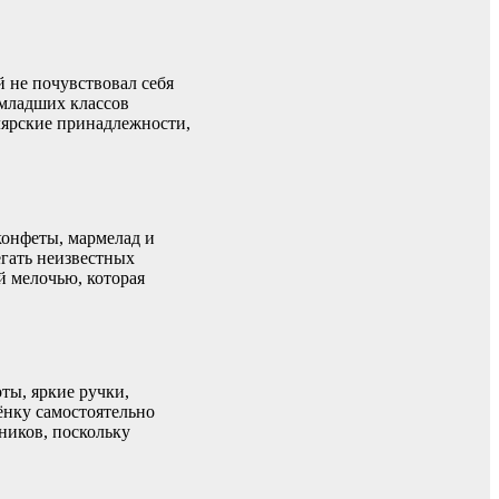
 не почувствовал себя
 младших классов
лярские принадлежности,
конфеты, мармелад и
егать неизвестных
й мелочью, которая
ты, яркие ручки,
ёнку самостоятельно
ников, поскольку