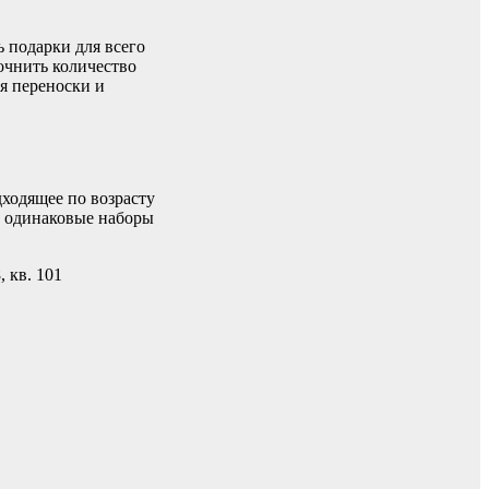
ь подарки для всего
очнить количество
ля переноски и
дходящее по возрасту
а одинаковые наборы
, кв. 101