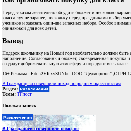
Как организовать покупку для класса
Перед заказом желательно обсудить бюджет и несколько вариант
класса лучше заранее, поскольку перед праздниками выбор уме
учеников и заказать один-два запасных набора. Особое вниман
одинаковой для всех детей.
Вывод
Подарок школьнику на Новый год необязательно должен быть д
наполнение. Согласованный бюджет, своевременная покупка и 
создадут доброжелательную атмосферу и порадуют весь класс.
16+ Реклама Erid :2VfnxvSUNbu ООО “Дедморозов” ,ОГРН 1
Навигация
В Гражданцево совершили поход по родным окрестностям
Раздел:
Развлечения
по
Темы:
ТГпост
записям
Похожая запись
Развлечения
В Гражданцево совершили поход по