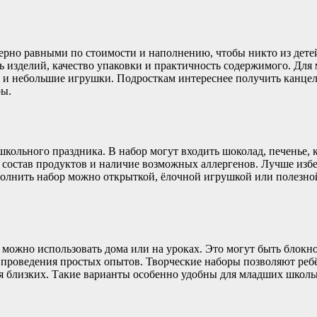
но равными по стоимости и наполнению, чтобы никто из детей
ь изделий, качество упаковки и практичность содержимого. Для
и и небольшие игрушки. Подросткам интереснее получить канце
ры.
кольного праздника. В набор могут входить шоколад, печенье, 
 состав продуктов и наличие возможных аллергенов. Лучше изб
полнить набор можно открыткой, ёлочной игрушкой или полезно
можно использовать дома или на уроках. Это могут быть блокно
 проведения простых опытов. Творческие наборы позволяют реб
ля близких. Такие варианты особенно удобны для младших школь