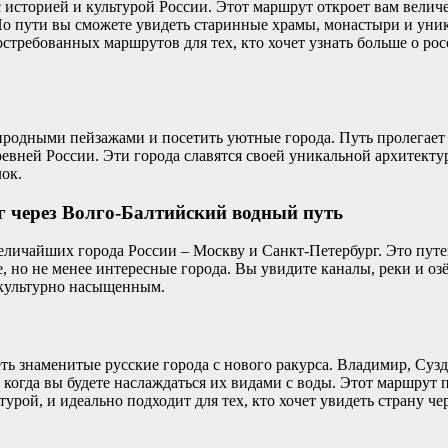
 историей и культурой России. Этот маршрут откроет вам велич
По пути вы сможете увидеть старинные храмы, монастыри и уни
стребованных маршрутов для тех, кто хочет узнать больше о рос
иродными пейзажами и посетить уютные города. Путь пролегает ч
ревней России. Эти города славятся своей уникальной архитекту
ок.
г через Волго-Балтийский водный путь
личайших города России – Москву и Санкт-Петербург. Это путе
 но не менее интересные города. Вы увидите каналы, реки и озё
и культурно насыщенным.
ть знаменитые русские города с нового ракурса. Владимир, Сузд
 когда вы будете наслаждаться их видами с воды. Этот маршрут 
рой, и идеально подходит для тех, кто хочет увидеть страну чер