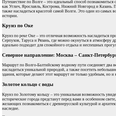
Путешествие по Волге – это идеальный способ познакомиться с
как Углич, Ярославль, Кострома, Нижний Новгород и Казань. 
также насладиться красотой самой Волги. Это один из самых во
истории.
Круиз по Оке
Круиз по реке Оке – это отличная возможность насладиться пр
Серпухов, Таруса и Рязань, где можно окунуться в атмосферу д
идеально подходит для спокойного отдыха и неспешных прогул
Северное направление: Москва – Санкт-Петербур
Маршрут по Волго-Балтийскому водному пути соединяет два ве
насладиться уникальной природой, а также посетить небольшие,
здания, которые делают этот маршрут не только удобным, но 
Золотое кольцо с воды
Круиз по Золотому кольцу – это уникальная возможность увиде
исторические города предстанут перед вами в особенном свете,
желающих познакомиться с древнерусской культурой и архитекту
наследие.