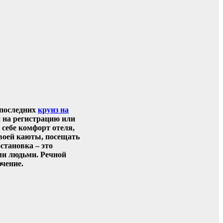
 последних
круиз на
й на регистрацию или
 себе комфорт отеля,
воей каюты, посещать
становка – это
ми людьми. Речной
чение.