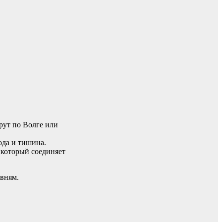
рут по Волге или
ода и тишина.
 который соединяет
евням.