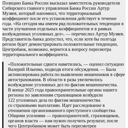
Позицию Банка России высказал заместитель руководителя
Сибирского главного управления Банка России Артур
Музяев, который напомнил, что территориальный
коэффициент после его установления действует в течение
года. «На сегодня мы имеем ряд положительных тенденции в
части улучшения отдельных коэффициентов и в рамках
возбужденных уголовных дел», — перечислил Артур Музяев.
Представитель банка допустил, что, если хотя бы полгода
регион будет демонстрировать положительные тенденции,
Центробанк, возможно, вернется к вопросу пересмотра
территориального коэффициента.
«Положительные сдвиги наметились, — оценил ситуацию
Валерий Ильенко, подводя итоги обсуждения. — Была
активизирована работа по выявлению мошенников в сфере
автострахования. В области в разы увеличилось
возбуждение уголовных дел по фактам мошенничества.
В конце 2025 года правоохранительные органы нашего
региона по заявлениям страховщиков возбудили
122 уголовных дела по фактам мошенничества
со страховыми выплатами. Идет расследование в
отношении организованного преступного сообщества.
Общими усилиями — правоохранителей, страховщиков,
органов власти — нам нужно получить результат, после
чего Центробанком может быть пересмотрен