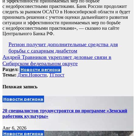
и эффективности принимаемых мер по борьбе
с недобросовестными практиками. Банк России продолжит
следить за рынком ОСАГО в Новосибирской области и будет
принимать решения с учетом оценки дальнейшего развития
ситуации и эффективности принимаемых мер по борьбе
с недобросовестными практиками», — сказано на сайте
Центрального Банка РФ.
Навигация
Регион получит дополнительные средства для
борьбы с сахарным диабетом
по
Андрей Травников укрепляет деловые связи в
записям
Сибирском федеральном округе
Раздел:
Новости региона
Темы:
Дзен.Новости
,
ТГпост
Похожая запись
Новости региона
20 специалистов трудоустроятся по программе «Земский
работник культуры»
Авг 6, 2026
Новости региона