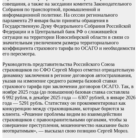
совещания, а также на заседании комитета Законодательного
Собрания по транспортной, промышленной и
информационной политике. На сессии регионального
парламента 29 января были приняты обращения в
Государственную Думу Федерального Собрания Российской
Федерации и в Центральный банк РФ о сложившейся
ситуации на территории Новосибирской области в связи со
значительным увеличением размера территориального
коэффициента страхового тарифа по ОСАГО и необходимости
его пересмотра.
Руководитель представительства Российского Союза
страховщиков по СФО Сергей Мороз отметил отрицательную
динамику заключения в регионе договоров автострахования,
указав на изменение среднего размера базовой ставки
страхового тарифа при заключении договоров ОСАГО. Так, в
ноябре 2025 года (до повышения) базовая ставка составляла
6 992 рубля, в декабре 2025 года — 6307 рублей, в январе 2026
года — 5291 рубль. Статистику он прокомментировал как
конкуренцию между страховщиками, которые борются за
клиента. «Решение проблемы видим во взаимодействии
страховщиков с правоохранительными органами, чтобы за
совершение преступления,
мошенничество наказание было
неотвратимым», — высказал свою позицию Сергей Мороз.