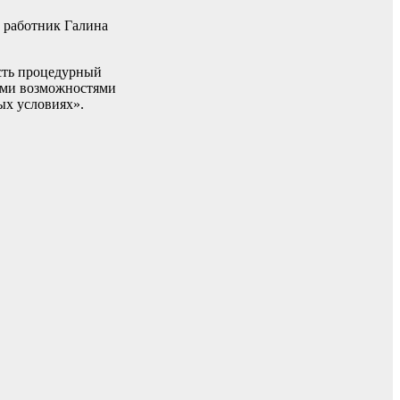
й работник Галина
сть процедурный
ными возможностями
ых условиях».