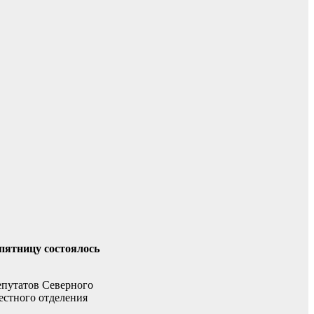
пятницу состоялось
епутатов Северного
естного отделения