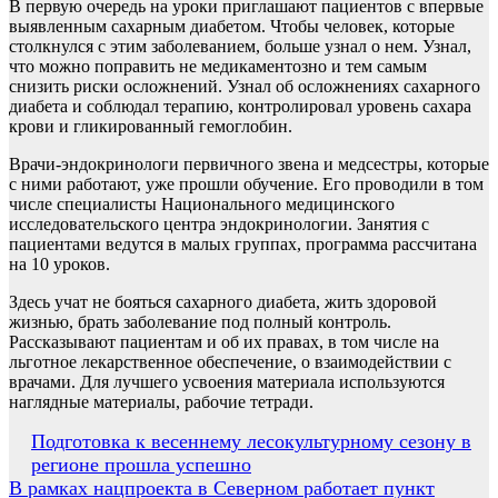
В первую очередь на уроки приглашают пациентов с впервые
выявленным сахарным диабетом. Чтобы человек, которые
столкнулся с этим заболеванием, больше узнал о нем. Узнал,
что можно поправить не медикаментозно и тем самым
снизить риски осложнений. Узнал об осложнениях сахарного
диабета и соблюдал терапию, контролировал уровень сахара
крови и гликированный гемоглобин.
Врачи-эндокринологи первичного звена и медсестры, которые
с ними работают, уже прошли обучение. Его проводили в том
числе специалисты Национального медицинского
исследовательского центра эндокринологии. Занятия с
пациентами ведутся в малых группах, программа рассчитана
на 10 уроков.
Здесь учат не бояться сахарного диабета, жить здоровой
жизнью, брать заболевание под полный контроль.
Рассказывают пациентам и об их правах, в том числе на
льготное лекарственное обеспечение, о взаимодействии с
врачами. Для лучшего усвоения материала используются
наглядные материалы, рабочие тетради.
Навигация
Подготовка к весеннему лесокультурному сезону в
регионе прошла успешно
по
В рамках нацпроекта в Северном работает пункт