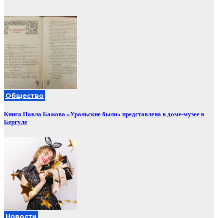
Общество
Книга Павла Бажова «Уральские были» представлена в доме-музее в
Бергуле
Новости