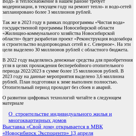
Водо- и теплоснабжение в нашем районе требует
модернизации, в текущем году на ремонт тепло- и водо-сетей
запланировано более 3 миллионов рублей.
Так же в 2023 году в рамках подпрограммы «Чистая вода»
государственной программы Новосибирской области
«Жилищно-коммунального хозяйства Новосибирской
области» будет разработан проект «Реконструкция водозабора
и строительство водопроводных сетей в с. Северное». На эти
цели выделено 30 миллионов рублей с областного бюджета.
В 2022 году выделялись денежные средства для приобретения
угля в целях прохождения бесперебойного отопительного
периода 2022/2023 в сумме более 15 миллионов рублей. В
2023 году на данные мероприятия выделено 3,6 миллиона
рублей. План подготовки к зиме выполнен полностью.
Отопительный период проходит без сбоев и аварий.
О развитии цифровых технологий читайте в следующем
материале
Навигация
О строительстве индивидуального жилья и
многоквартирных домов
по
Выставка «Свой дом» открывается в МВК
записям
«Новосибирск Экспоцентр» 13 апреля