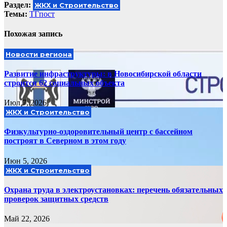
Раздел:
ЖКХ и Строительство
Темы:
ТГпост
Похожая запись
Новости региона
Развитие инфраструктуры: в Новосибирской области
строится 62 социальных объекта
Июл 7, 2026
ЖКХ и Строительство
Физкультурно-оздоровительный центр с бассейном
построят в Северном в этом году
Июн 5, 2026
ЖКХ и Строительство
Охрана труда в электроустановках: перечень обязательных
проверок защитных средств
Май 22, 2026