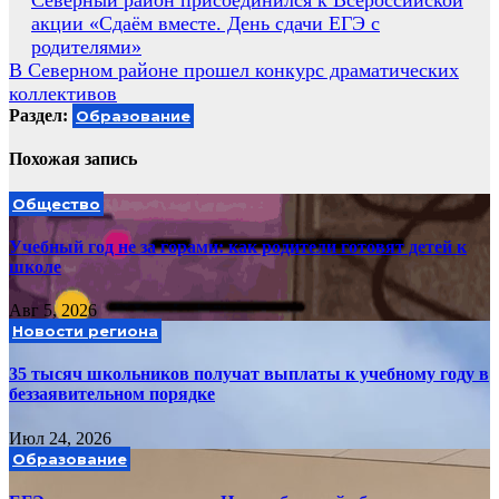
Навигация
Северный район присоединился к Всероссийской
акции «Сдаём вместе. День сдачи ЕГЭ с
по
родителями»
записям
В Северном районе прошел конкурс драматических
коллективов
Раздел:
Образование
Похожая запись
Общество
Учебный год не за горами: как родители готовят детей к
школе
Авг 5, 2026
Новости региона
35 тысяч школьников получат выплаты к учебному году в
беззаявительном порядке
Июл 24, 2026
Образование