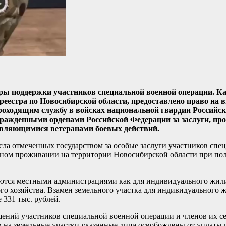
ры поддержки участников специальной военной операции. Ка
стра по Новосибирской области, предоставлено право на в
роходящим службу в войсках национальной гвардии Российс
ражденными орденами Российской Федерации за заслуги, про
 являющимися ветеранами боевых действий.
сла отмеченных государством за особые заслуги участников спе
нном проживании на территории Новосибирской области при по
яются местными администрациями как для индивидуального жил
ого хозяйства. Взамен земельного участка для индивидуального
331 тыс. рублей.
ений участников специальной военной операции и членов их с
 на земельные участки указанные лица освобождены от уплаты 