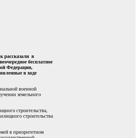
к рассказали в
неочередное бесплатное
кой Федерации,
явленные в ходе
циальной военной
лучении земельного
ищного строительства,
 жилищного строительства
емей в приоритетном
государственной