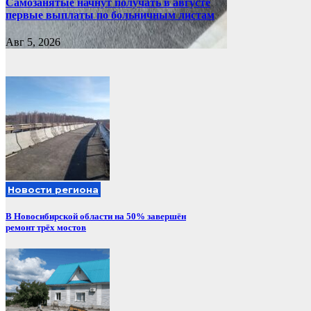
Самозанятые начнут получать в августе
первые выплаты по больничным листам
Авг 5, 2026
Новости региона
В Новосибирской области на 50% завершён
ремонт трёх мостов