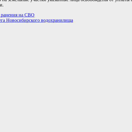
и.
е ранения на СВО
рега Новосибирского водохранилища