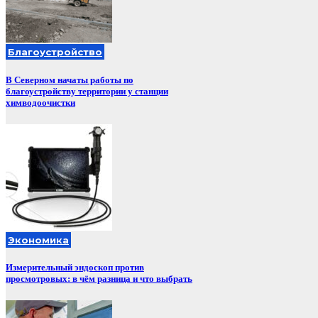
Благоустройство
В Северном начаты работы по
благоустройству территории у станции
химводоочистки
Экономика
Измерительный эндоскоп против
просмотровых: в чём разница и что выбрать