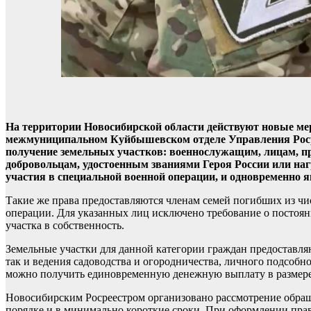
На территории Новосибирской области действуют новые ме
межмуниципальном Куйбышевском отделе Управления Росрее
получение земельных участков: военнослужащим, лицам, п
добровольцам, удостоенным званиями Героя России или наг
участия в специальной военной операции, и одновременно
Такие же права предоставляются членам семей погибших из чи
операции. Для указанных лиц исключено требование о постоя
участка в собственность.
Земельные участки для данной категории граждан предоставл
так и ведения садоводства и огородничества, личного подсобн
можно получить единовременную денежную выплату в размере 
Новосибирским Росреестром организовано рассмотрение обращ
порядке и в минимально короткие сроки. При оформлении прав