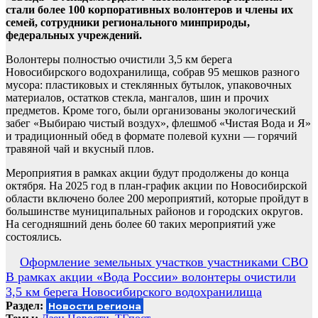
стали более 100 корпоративных волонтеров и члены их
семей, сотрудники регионального минприроды,
федеральных учреждений.
Волонтеры полностью очистили 3,5 км берега
Новосибирского водохранилища, собрав 95 мешков разного
мусора: пластиковых и стеклянных бутылок, упаковочных
материалов, остатков стекла, мангалов, шин и прочих
предметов. Кроме того, были организованы экологический
забег «Выбираю чистый воздух», флешмоб «Чистая Вода и Я»
и традиционный обед в формате полевой кухни — горячий
травяной чай и вкусный плов.
Мероприятия в рамках акции будут продолжены до конца
октября. На 2025 год в план-график акции по Новосибирской
области включено более 200 мероприятий, которые пройдут в
большинстве муниципальных районов и городских округов.
На сегодняшний день более 60 таких мероприятий уже
состоялись.
Навигация
Оформление земельных участков участниками СВО
В рамках акции «Вода России» волонтеры очистили
по
3,5 км берега Новосибирского водохранилища
записям
Раздел:
Новости региона