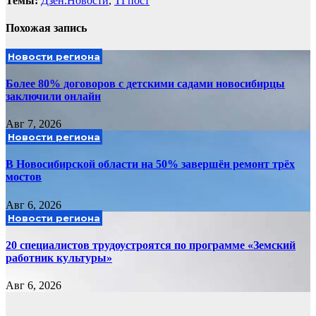
Темы:
Дзен.Новости
,
ТГпост
Похожая запись
Новости региона
Более 80% договоров с детскими садами новосибирцы
заключили онлайн
Авг 7, 2026
Новости региона
В Новосибирской области на 50% завершён ремонт трёх
мостов
Авг 6, 2026
Новости региона
20 специалистов трудоустроятся по программе «Земский
работник культуры»
Авг 6, 2026