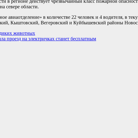
сти в регионе действует чрезвычайный класс пожарной опаснос
на севере области.
 авиаотделение» в количестве 22 человек и 4 водителя, в тек
ский, Кыштовский, Вегеровский и Куйбышевский районы Новос
 диких животных
ла проезд на электричках станет бесплатным