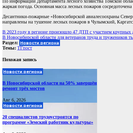
По информации Департамента лесного хозяйства Томской обла
жаркая погода. Основная масса лесных пожаров сосредоточена 
Десантники-пожарные «Новосибирской авиалесоохраны Северное
направлены на тушение лесных пожаров в Чулымский, Каргат
Навигация
В 2023 году в регионе произошло 47 ДТП с участием крупных
В Новосибирской области для ветеранов труда и тружеников ты
по
Раздел:
Новости региона
записям
Темы:
ТГпост
Похожая запись
Новости региона
В Новосибирской области на 50% завершён
ремонт трёх мостов
Авг 6, 2026
Новости региона
20 специалистов трудоустроятся по
программе «Земский работник культуры»