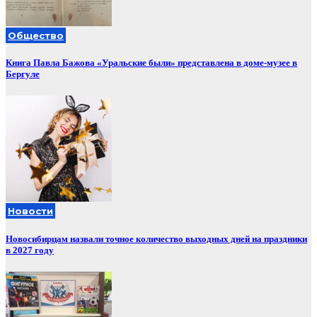
Общество
Книга Павла Бажова «Уральские были» представлена в доме-музее в
Бергуле
Новости
Новосибирцам назвали точное количество выходных дней на праздники
в 2027 году