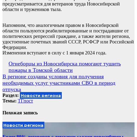
предусматривается для ветеранов труда Новосибирской
области и тружеников тыла.
Напомним, что аналогичным правом в Новосибирской
области пользуются реабилитированные и пострадавшие от
политических репрессий граждане, а также жители региона,
удостоенные почетных званий СССР, РСФСР или Российской
Федерации.
Изменения вступают в силу с 1 января 2024 года.
Навигация
Огнеборцы из Новосибирска помогают тушить
пожары в Томской области
по
В регионе созданы условия для получения
записям
необходимых услуг участниками СВО в период
отпуска
Раздел:
Новости региона
Темы:
ТГпост
Похожая запись
Новости региона
Более 80% договоров с детскими садами новосибирцы