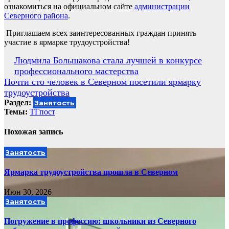
ознакомиться на официальном сайте
администрации
Северного района
.
Приглашаем всех заинтересованных граждан принять
участие в ярмарке трудоустройства!
Навигация
Людмила Большакова стала лучшей в конкурсе
профессионального мастерства
по
Почти сто человек в Северном посетили ярмарку
записям
трудоустройства
Раздел:
Занятость
Темы:
ТГпост
Похожая запись
Занятость
Ярмарка трудоустройства прошла в Северном
Июн 30, 2026
Занятость
Погружение в профессию: школьники из Северного