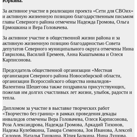
Юркина.
За активное участие в реализации проекта «Сети для СВОих»
и активную жизненную позицию благодарственным письмом
главы Северного района отмечены Надежда Громова, Ольга
Ермошкина и Вера Головачева.
За активное участие в общественной жизни района и за
активную жизненную позицию благодарностью Совета
депутатов Северного муниципального округа отмечены Нина
Гаврилова, Василий Еремеев, Анна Кыштымова и Олеся
Карписонова.
Председатель общественной организации «Местная
организация Северного района Новосибирской области,
организации Всероссийского общества инвалидов»
Валентина Шешегова также поздравила присутствующих,
пожелав им долгих счастливых лет жизни, улыбок, радости и
тепла.
Дипломом за участие в выставке творческих работ
«Творчество без границ» в рамках проведения декады
инвалидов отмечены Вера Головачева, Олеся Карписонова,
Роза Александрова, Надежда Громова, Аркадий Тихонов,
Надежа Кулебякина, Тамара Семенова, Зоя Иванова, Алексей
Сидоров, Наталья Тишкина, Юлия Балкина, Нина Лушова,