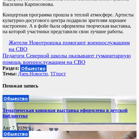
Василина Карписонова.
Концертная программа прошла в теплой атмосфере. Артисты
культурно-досугового центра подарили зрителям хорошее
настроение. А в фойе была оформлена творческая выставка,
на которой участники представили свои лучшие работы.
Навигация
Жители Новотроицка помогают военнослужащим
на СВО
по
Педагоги Северной школы оказывают гуманитарную
записям
помощь военнослужащим на СВО
Раздел:
Общество
Темы:
Дзен.Новости
,
ТГпост
Похожая запись
Общество
Тематическая книжная выставка оформлена в детской
библиотеке
Авг 7, 2026
Общество