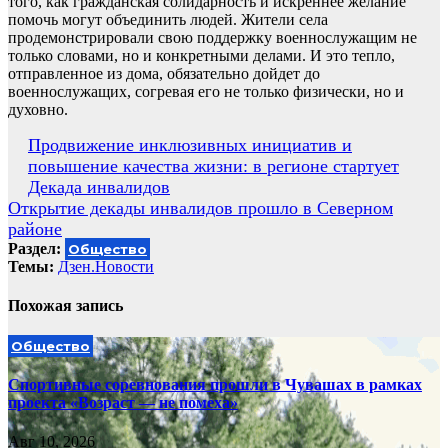
того, как гражданская солидарность и искреннее желание
помочь могут объединить людей. Жители села
продемонстрировали свою поддержку военнослужащим не
только словами, но и конкретными делами. И это тепло,
отправленное из дома, обязательно дойдет до
военнослужащих, согревая его не только физически, но и
духовно.
Навигация
Продвижение инклюзивных инициатив и
повышение качества жизни: в регионе стартует
по
Декада инвалидов
записям
Открытие декады инвалидов прошло в Северном
районе
Раздел:
Общество
Темы:
Дзен.Новости
Похожая запись
Общество
Спортивные соревнования прошли в Чувашах в рамках
проекта «Возраст — не помеха»
Авг 10, 2026