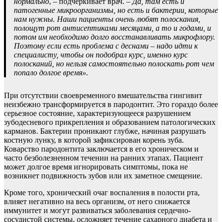
нормально
, – подчеркивает врач.
– Да, там есть и
патогенные микроорганизмы, но есть и бактерии, которые
нам нужны. Наши пациенты очень любят полоскания,
полощут рот антисептиками месяцами, а то и годами, и
потом им необходимо долго восстанавливать микрофлору.
Поэтому если есть проблема с деснами – надо идти к
специалисту, чтобы он подобрал курс, именно курс
полосканий, но нельзя самостоятельно полоскать рот чем
попало долгое время».
При отсутствии своевременного вмешательства гингивит
неизбежно трансформируется в пародонтит. Это гораздо более
серьезное состояние, характеризующееся разрушением
зубодесневого прикрепления и образованием патологических
карманов. Бактерии проникают глубже, начиная разрушать
костную лунку, в которой зафиксирован корень зуба.
Коварство пародонтита заключается в его хроническом и
часто безболезненном течении на ранних этапах. Пациент
может долгое время игнорировать симптомы, пока не
возникнет подвижность зубов или их заметное смещение.
Кроме того, хронический очаг воспаления в полости рта,
влияет негативно на весь организм, от него снижается
иммунитет и могут развиваться заболевания сердечно-
сосудистой системы, осложняет течение сахарного диабета и