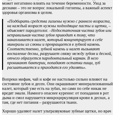
может негативно влиять на течение беременности. Уход за
деснами – это не вопрос локальной гигиены, а важный аспект
здоровья организма в целом.
«Подбирать средства гигиены нужно с раннего возраста,
на каждый возраст нужны подходящие пасты и щетки,
–
объясняет пародотолог. –
Недостаточная чистка зубов или
неправильная чистка зубов приводит к тому, что
накапливается налет, который концентрирует в себе
минералы из слюны и превращается в зубной камень.
Соответственно, зубной камень и налет вызывают
воспаление десны, разрушает связку между зубом и десной,
отчего образуется пародонтальный карман. В него
проникают бактерии, попадают остатки пищи, зуб
расшатывается и приходится его удалять».
Вопреки мифам, чай и кофе не настолько сильно влияют на
состояние зубов и десен. Они окрашивают минерализованный
налет, который уже есть на зубах, но сами по себе никак не
вредят эмали. Намного опаснее курение: от попадания в рот
дыма и смол нарушается микроциркуляция крови в деснах, а
там, где нет питания – разрушаются ткани.
Хорошо удаляют налет ультразвуковые зубные щетки, но врач