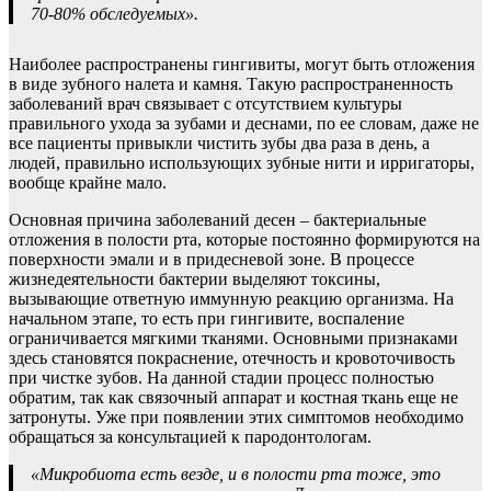
70-80% обследуемых».
Наиболее распространены гингивиты, могут быть отложения
в виде зубного налета и камня. Такую распространенность
заболеваний врач связывает с отсутствием культуры
правильного ухода за зубами и деснами, по ее словам, даже не
все пациенты привыкли чистить зубы два раза в день, а
людей, правильно использующих зубные нити и ирригаторы,
вообще крайне мало.
Основная причина заболеваний десен – бактериальные
отложения в полости рта, которые постоянно формируются на
поверхности эмали и в придесневой зоне. В процессе
жизнедеятельности бактерии выделяют токсины,
вызывающие ответную иммунную реакцию организма. На
начальном этапе, то есть при гингивите, воспаление
ограничивается мягкими тканями. Основными признаками
здесь становятся покраснение, отечность и кровоточивость
при чистке зубов. На данной стадии процесс полностью
обратим, так как связочный аппарат и костная ткань еще не
затронуты. Уже при появлении этих симптомов необходимо
обращаться за консультацией к пародонтологам.
«Микробиота есть везде, и в полости рта тоже, это