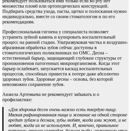
рекомендует пользоваться ими только если во рту нет
множества пломб или ортопедических конструкций.
Подбирать средства ухода, пасты, щетки и полоскания нужно
индивидуально, вместе со своим стоматологом и по его
рекомендациям.
Профессиональная гигиена у специалиста позволяет
устранить зубной камень и купировать воспалительный
процесс на ранней стадии. Ультразвуковая чистка и воздушно-
абразивная обработка зубов сейчас доступны в
стоматологических поликлиниках по ОМС. Десна –
естественный барьер, защищающий глубокие структуры от
проникновения патогенных микроорганизмов. Когда этот
барьер ослабевает, запускается каскад воспалительных
процессов, способных привести к потере даже абсолютно
здоровых зубов. Здоровые десны – основа, без которой
невозможно сохранение зубов.
Анжела Артемьева не рекомендует забывать и о
профилактике:
«Для здоровья десен очень важно есть твердую пищу.
Мягкая рафинированная пища и жевание на одной стороне
вредит зубам и деснам, зубы любят, когда ими жуют, и не
любят, когда их не используют. И, конечно, правильное
питание: меньше углеводов, больше рыбы, нежирного мяса,