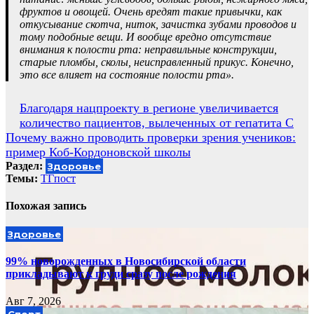
фруктов и овощей. Очень вредят такие привычки, как
откусывание скотча, ниток, зачистка зубами проводов и
тому подобные вещи. И вообще вредно отсутствие
внимания к полости рта: неправильные конструкции,
старые пломбы, сколы, неисправленный прикус. Конечно,
это все влияет на состояние полости рта».
Навигация
Благодаря нацпроекту в регионе увеличивается
количество пациентов, вылеченных от гепатита С
по
Почему важно проводить проверки зрения учеников:
записям
пример Коб-Кордоновской школы
Раздел:
Здоровье
Темы:
ТГпост
Похожая запись
Здоровье
99% новорожденных в Новосибирской области
прикладывают к груди сразу после рождения
Авг 7, 2026