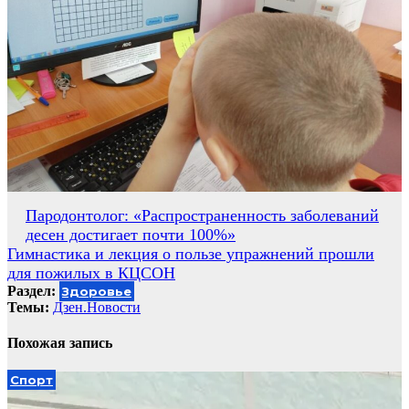
Навигация
Пародонтолог: «Распространенность заболеваний
десен достигает почти 100%»
по
Гимнастика и лекция о пользе упражнений прошли
записям
для пожилых в КЦСОН
Раздел:
Здоровье
Темы:
Дзен.Новости
Похожая запись
Спорт