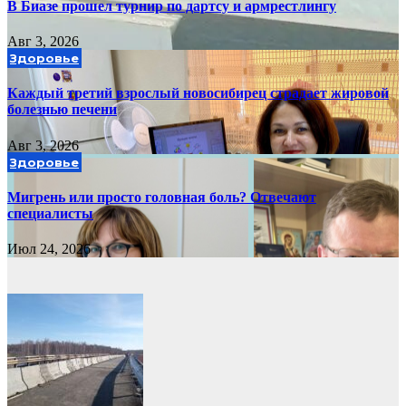
В Биазе прошел турнир по дартсу и армрестлингу
Авг 3, 2026
Здоровье
Каждый третий взрослый новосибирец страдает жировой
болезнью печени
Авг 3, 2026
Здоровье
Мигрень или просто головная боль? Отвечают
специалисты
Июл 24, 2026