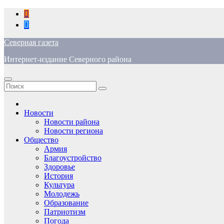
Перейти
к
содержимому
Северная газета
Интернет-издание Северного района
Новости
Новости района
Новости региона
Общество
Армия
Благоустройство
Здоровье
История
Культура
Молодежь
Образование
Патриотизм
Погода