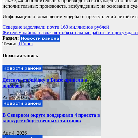
Также, 44 исполнительных производства возбуждены по постан
исполнительных производств, возбужденных на основании суд
Информацию о возмещении ущерба от преступлений читайте в
Навигация
Северяне задолжали почти 160 миллионов рублей
Жителям района назначают обязательные работы и присуждают
по
Раздел:
Новости района
записям
Темы:
ТГпост
Похожая запись
Новости района
Детскую площадку в Биазе привели в
порядок
Авг 5, 2026
Новости района
В Северном округе поддержали 4 проекта в
конкурсе общественных стартапов
Авг 4, 2026