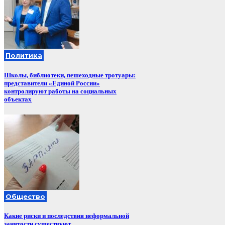
Политика
Школы, библиотеки, пешеходные тротуары:
представители «Единой России»
контролируют работы на социальных
объектах
Общество
Какие риски и последствия неформальной
занятости существуют