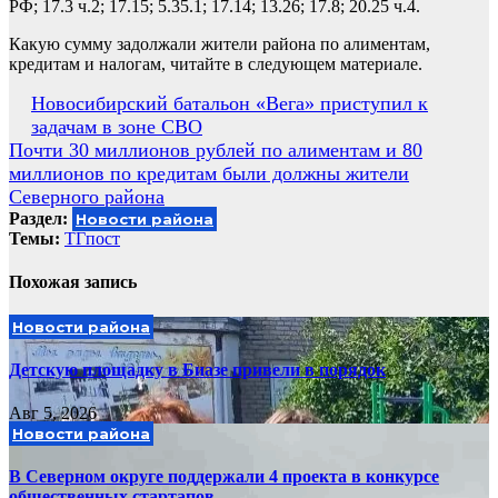
РФ; 17.3 ч.2; 17.15; 5.35.1; 17.14; 13.26; 17.8; 20.25 ч.4.
Какую сумму задолжали жители района по алиментам,
кредитам и налогам, читайте в следующем материале.
Навигация
Новосибирский батальон «Вега» приступил к
задачам в зоне СВО
по
Почти 30 миллионов рублей по алиментам и 80
записям
миллионов по кредитам были должны жители
Северного района
Раздел:
Новости района
Темы:
ТГпост
Похожая запись
Новости района
Детскую площадку в Биазе привели в порядок
Авг 5, 2026
Новости района
В Северном округе поддержали 4 проекта в конкурсе
общественных стартапов