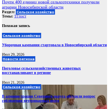
Почти 400 единиц новой сельхозтехники получили
по
аграрии Новосибирской области
записям
Раздел:
Сельское хозяйство
Темы:
ТГпост
Похожая запись
Сельское хозяйство
Уборочная кампания стартовала в Новосибирской области
Июл 29, 2026
Новости региона
Поголовье сельскохозяйственных животных
восстанавливают в регионе
Июл 21, 2026
Сельское хозяйство
В администрации Северного округа обсудили вопрос
соблюдения ветеринарных норм