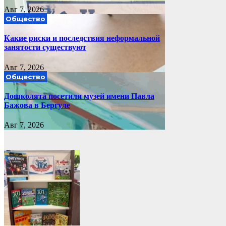
Авг 7, 2026
Общество
Какие риски и последствия неформальной
занятости существуют
Авг 7, 2026
Общество
Дошколята посетили музей имени Павла
Бажова в Бергуле
Авг 7, 2026