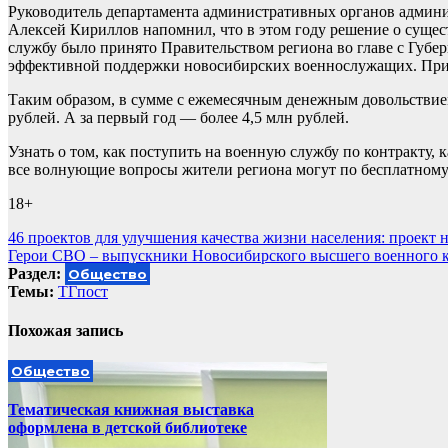
Руководитель департамента административных органов админи
Алексей Кириллов напомнил, что в этом году решение о сущ
службу было принято Правительством региона во главе с Губе
эффективной поддержки новосибирских военнослужащих. При з
Таким образом, в сумме с ежемесячным денежным довольствием
рублей. А за первый год — более 4,5 млн рублей.
Узнать о том, как поступить на военную службу по контракту
все волнующие вопросы жители региона могут по бесплатному
18+
Навигация
46 проектов для улучшения качества жизни населения: проект
Герои СВО – выпускники Новосибирского высшего военного к
по
Раздел:
Общество
записям
Темы:
ТГпост
Похожая запись
Общество
Тематическая книжная выставка
оформлена в детской библиотеке