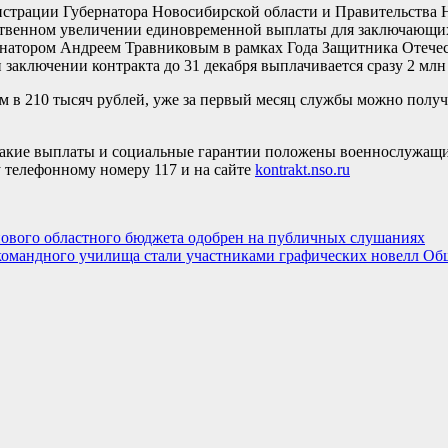
страции Губернатора Новосибирской области и Правительства 
ественном увеличении единовременной выплаты для заключающи
рнатором Андреем Травниковым в рамках Года Защитника Отечес
аключении контракта до 31 декабря выплачивается сразу 2 млн
 в 210 тысяч рублей, уже за первый месяц службы можно получи
, какие выплаты и социальные гарантии положены военнослужащи
 телефонному номеру 117 и на сайте
kontrakt.nso.ru
 нового областного бюджета одобрен на публичных слушаниях
омандного училища стали участниками графических новелл Об