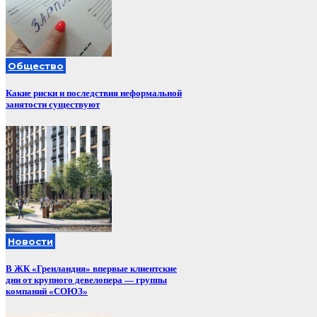
Общество
Какие риски и последствия неформальной
занятости существуют
Новости
В ЖК «Гренландия» впервые клиентские
дни от крупного девелопера — группы
компаний «СОЮЗ»