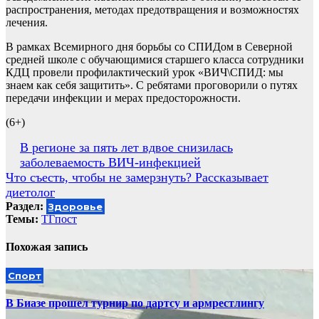
распространения, методах предотвращения и возможностях
лечения.
В рамках Всемирного дня борьбы со СПИДом в Северной
средней школе с обучающимися старшего класса сотрудники
КДЦ провели профилактический урок «ВИЧ\СПИД: мы
знаем как себя защитить». С ребятами проговорили о путях
передачи инфекции и мерах предосторожности.
(6+)
Навигация
В регионе за пять лет вдвое снизилась
заболеваемость ВИЧ-инфекцией
по
Что съесть, чтобы не замерзнуть? Рассказывает
записям
диетолог
Раздел:
Здоровье
Темы:
ТГпост
Похожая запись
Спорт
В Биазе прошел турнир по дартсу и армрестлингу