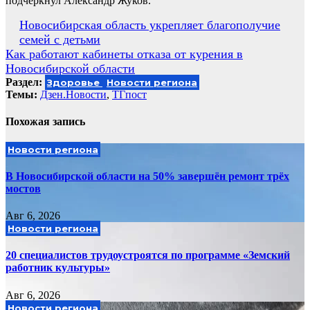
подчеркнул Александр Жуков.
Навигация
Новосибирская область укрепляет благополучие
семей с детьми
по
Как работают кабинеты отказа от курения в
записям
Новосибирской области
Раздел:
Здоровье
Новости региона
Темы:
Дзен.Новости
,
ТГпост
Похожая запись
Новости региона
В Новосибирской области на 50% завершён ремонт трёх
мостов
Авг 6, 2026
Новости региона
20 специалистов трудоустроятся по программе «Земский
работник культуры»
Авг 6, 2026
Новости региона