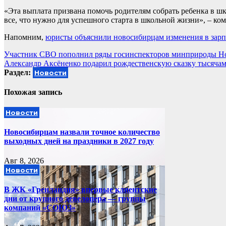
«Эта выплата призвана помочь родителям собрать ребенка в ш
все, что нужно для успешного старта в школьной жизни», – ко
Напомним,
юристы объяснили новосибирцам изменения в зарп
Навигация
Участник СВО пополнил ряды госинспекторов минприроды Но
Александр Аксёненко подарил рождественскую сказку тысяча
по
Раздел:
Новости
записям
Похожая запись
Новости
Новосибирцам назвали точное количество
выходных дней на праздники в 2027 году
Авг 8, 2026
Новости
В ЖК «Гренландия» впервые клиентские
дни от крупного девелопера — группы
компаний «СОЮЗ»