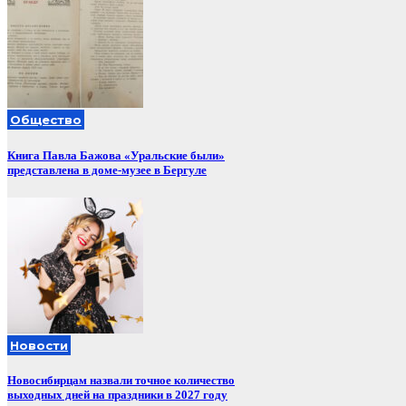
Общество
Книга Павла Бажова «Уральские были»
представлена в доме-музее в Бергуле
Новости
Новосибирцам назвали точное количество
выходных дней на праздники в 2027 году