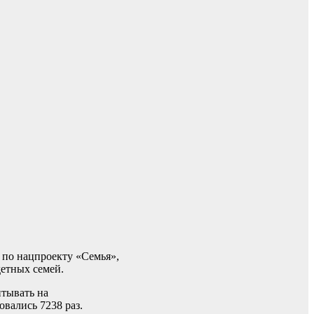
 по нацпроекту «Семья»,
детных семей.
итывать на
вались 7238 раз.