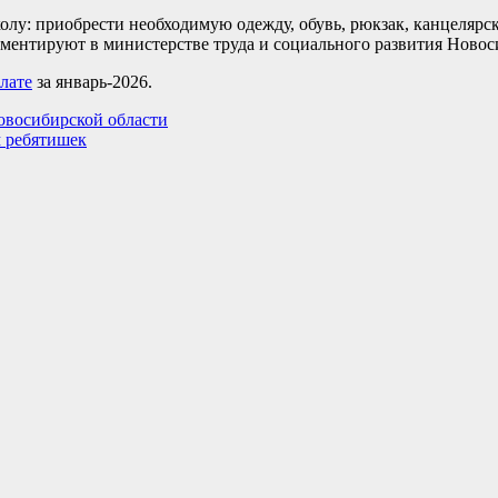
колу: приобрести необходимую одежду, обувь, рюкзак, канцеляр
мментируют в министерстве труда и социального развития Новос
лате
за январь-2026.
восибирской области
м ребятишек