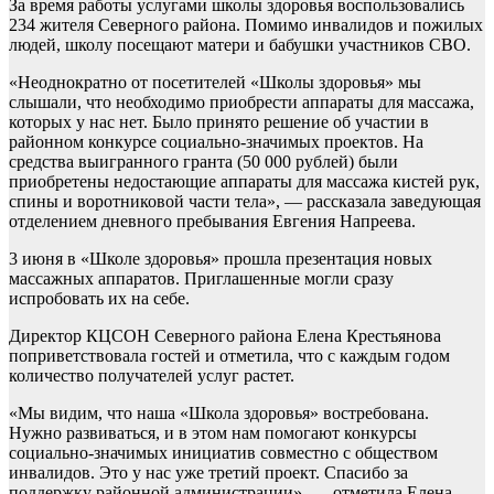
За время работы услугами школы здоровья воспользовались
234 жителя Северного района. Помимо инвалидов и пожилых
людей, школу посещают матери и бабушки участников СВО.
«Неоднократно от посетителей «Школы здоровья» мы
слышали, что необходимо приобрести аппараты для массажа,
которых у нас нет. Было принято решение об участии в
районном конкурсе социально-значимых проектов. На
средства выигранного гранта (50 000 рублей) были
приобретены недостающие аппараты для массажа кистей рук,
спины и воротниковой части тела», — рассказала заведующая
отделением дневного пребывания Евгения Напреева.
3 июня в «Школе здоровья» прошла презентация новых
массажных аппаратов. Приглашенные могли сразу
испробовать их на себе.
Директор КЦСОН Северного района Елена Крестьянова
поприветствовала гостей и отметила, что с каждым годом
количество получателей услуг растет.
«Мы видим, что наша «Школа здоровья» востребована.
Нужно развиваться, и в этом нам помогают конкурсы
социально-значимых инициатив совместно с обществом
инвалидов. Это у нас уже третий проект. Спасибо за
поддержку районной администрации», — отметила Елена