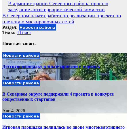
Навигация
В администрации Северного района прошло
заседание антитеррористической комиссии
по
В Северном начата работа по реализации проекта по
записям
плетению маскировочных сетей
Раздел:
Новости района
Темы:
ТГпост
Похожая запись
Новости района
Детскую площадку в Биазе привели в порядок
Авг 5, 2026
Новости района
В Северном округе поддержали 4 проекта в конкурсе
общественных стартапов
Авг 4, 2026
Новости района
Игровая площадка появилась во дворе многоквартирного