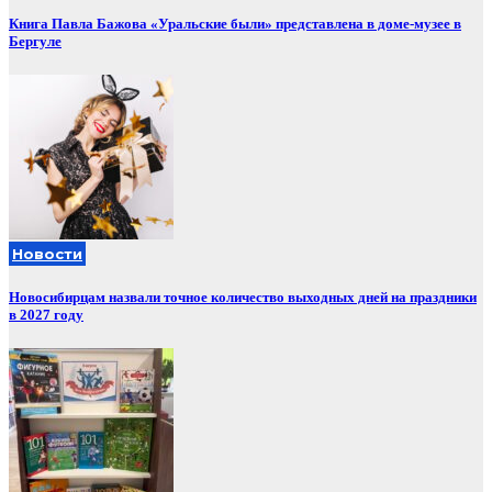
Книга Павла Бажова «Уральские были» представлена в доме-музее в
Бергуле
Новости
Новосибирцам назвали точное количество выходных дней на праздники
в 2027 году