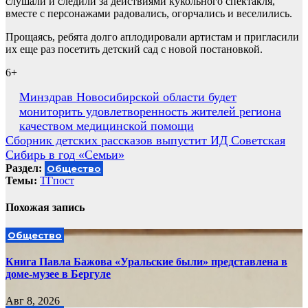
слушали и следили за действиями кукольного спектакля,
вместе с персонажами радовались, огорчались и веселились.
Прощаясь, ребята долго аплодировали артистам и пригласили
их еще раз посетить детский сад с новой постановкой.
6+
Навигация
Минздрав Новосибирской области будет
мониторить удовлетворенность жителей региона
по
качеством медицинской помощи
записям
Сборник детских рассказов выпустит ИД Советская
Сибирь в год «Семьи»
Раздел:
Общество
Темы:
ТГпост
Похожая запись
Общество
Книга Павла Бажова «Уральские были» представлена в
доме-музее в Бергуле
Авг 8, 2026