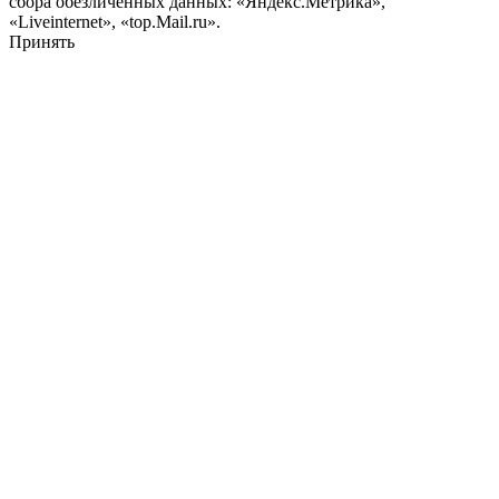
сбора обезличенных данных: «Яндекс.Метрика»,
«Liveinternet», «top.Mail.ru».
Принять