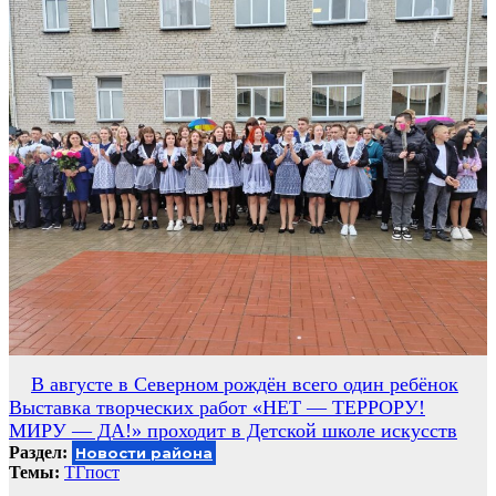
Навигация
В августе в Северном рождён всего один ребёнок
Выставка творческих работ «НЕТ — ТЕРРОРУ!
по
МИРУ — ДА!» проходит в Детской школе искусств
записям
Раздел:
Новости района
Темы:
ТГпост