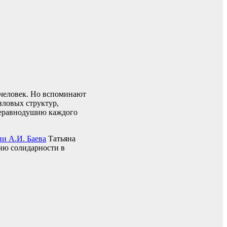
 человек. Но вспоминают
иловых структур,
неравнодушию каждого
и А.И. Баева
Татьяна
ню солидарности в