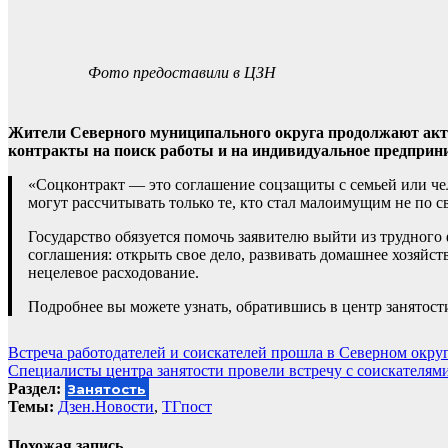
Фото предоставили в ЦЗН
Жители Северного муниципального округа продолжают акти
контракты на поиск работы и на индивидуальное предприн
«Соцконтракт — это соглашение соцзащиты с семьей или че
могут рассчитывать только те, кто стал малоимущим не по с
Государство обязуется помочь заявителю выйти из трудного ф
соглашения: открыть свое дело, развивать домашнее хозяйст
нецелевое расходование.
Подробнее вы можете узнать, обратившись в центр занятос
Навигация
Встреча работодателей и соискателей прошла в Северном окру
Специалисты центра занятости провели встречу с соискателям
по
Раздел:
Занятость
записям
Темы:
Дзен.Новости
,
ТГпост
Похожая запись