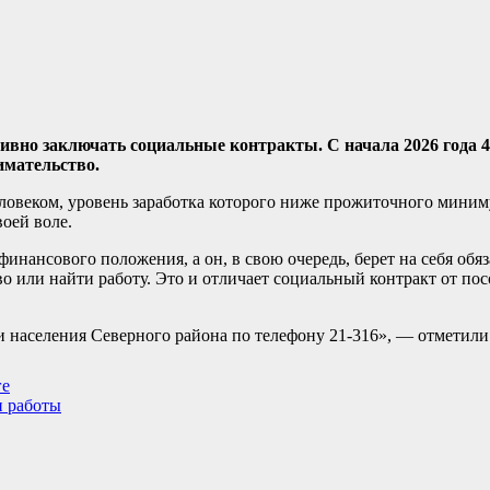
вно заключать социальные контракты. С начала 2026 года 4
имательство.
ловеком, уровень заработка которого ниже прожиточного мини
воей воле.
инансового положения, а он, в свою очередь, берет на себя обяз
во или найти работу. Это и отличает социальный контракт от по
ти населения Северного района по телефону 21-316», — отметил
ге
и работы