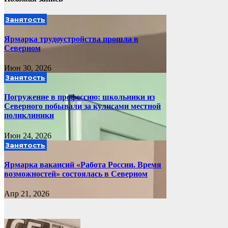
Занятость
Ярмарка трудоустройства прошла в
Северном
Июн 30, 2026
Занятость
Погружение в профессию: школьники из
Северного побывали за кулисами местной
поликлиники
Июн 24, 2026
Занятость
Ярмарка вакансий «Работа России. Время
возможностей» состоялась в Северном
Апр 21, 2026