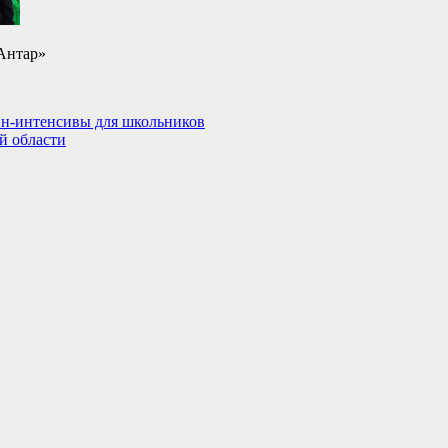
Антар»
айн-интенсивы для школьников
й области