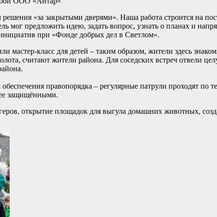
жбой ООО «Антар»
 решения «за закрытыми дверями». Наша работа строится на по
ь мог предложить идею, задать вопрос, узнать о планах и напр
 инициатив при «Фонде добрых дел в Светлом».
и мастер-класс для детей – таким образом, жители здесь знакомя
золота, считают жители района. Для соседских встреч отвели це
района.
 обеспечения правопорядка – регулярные патрули проходят по 
олее защищёнными.
огеров, открытие площадок для выгула домашних животных, созд