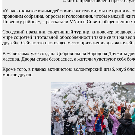
© Фото предоставлено пресс-слу
«У нас открытое взаимодействие с жителями, мы не принимаем
проводим собрания, опросы и голосования, чтобы каждый жител
Повестку района», – рассказали VN.ru в Совете общественных
Соседский праздник, спортивный турнир, киновечер во дворе ил
мире соцсетей и тотальной обособленности такие связи на вес 
друзей». Сейчас это настоящее место притяжения для жителей 
В «Светлом» уже создана Добровольная Народная Дружина для
массива. Дворы стали безопаснее, а жители чувствуют себя б
Кроме того, в планах активистов: волонтерский штаб, клуб бл
многое другое.