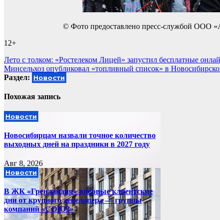
© Фото предоставлено пресс-службой ООО «
12+
Навигация
Лето с толком: «Ростелеком Лицей» запустил бесплатные онл
Минсельхоз опубликовал «топливный список» в Новосибирско
по
Раздел:
Новости
записям
Похожая запись
Новости
Новосибирцам назвали точное количество
выходных дней на праздники в 2027 году
Авг 8, 2026
Новости
В ЖК «Гренландия» впервые клиентские
дни от крупного девелопера — группы
компаний «СОЮЗ»