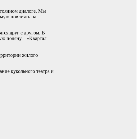
стоянном диалоге. Мы
ямую повлиять на
тся друг с другом. В
лую поляну – «Квартал
территории жилого
ание кукольного театра и