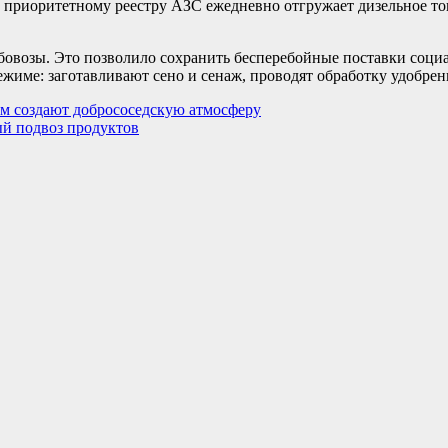
 приоритетному реестру АЗС ежедневно отгружает дизельное то
бовозы. Это позволило сохранить бесперебойные поставки соци
ежиме: заготавливают сено и сенаж, проводят обработку удобрен
ом создают добрососедскую атмосферу
ый подвоз продуктов