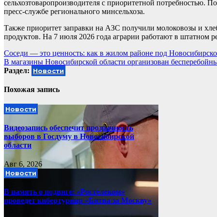
сельхозтоваропроизводителя с приоритетной потребностью. По
пресс-службе регионального минсельхоза.
Также приоритет заправки на АЗС получили молоковозы и хле
продуктов. На 7 июля 2026 года аграрии работают в штатном р
Навигация
Соседи — это ценность: как в жилом районе под Новосибирск
В магазины Новосибирской области организован бесперебойн
по
Раздел:
Новости
записям
Похожая запись
Новости
Видеозапись обеспечит прозрачность
выборов в Госдуму в Новосибирской
области
Авг 6, 2026
Новости
В память о подвиге: «Ростелеком»
проведет кибертурнир «Битва за Москву»