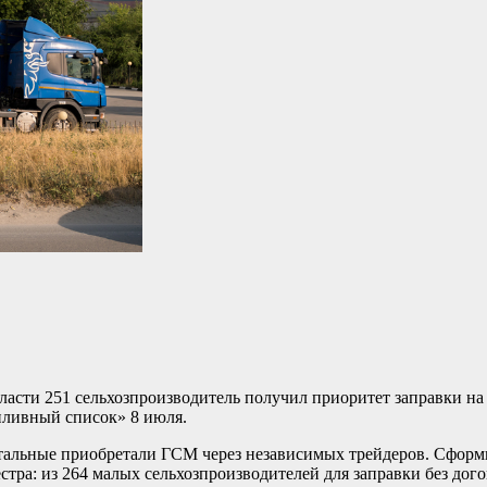
асти 251 сельхозпроизводитель получил приоритет заправки н
опливный список» 8 июля.
остальные приобретали ГСМ через независимых трейдеров. Сфор
а: из 264 малых сельхозпроизводителей для заправки без догов