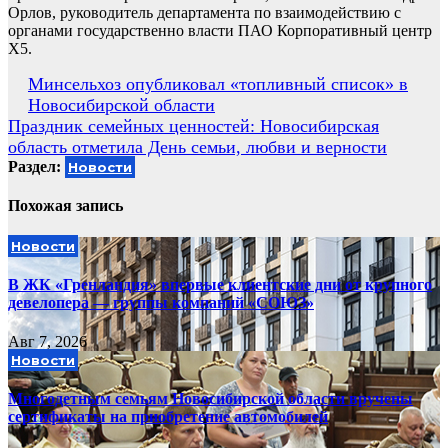
Орлов, руководитель департамента по взаимодействию с
органами государственно власти ПАО Корпоративный центр
X5.
Навигация
Минсельхоз опубликовал «топливный список» в
Новосибирской области
по
Праздник семейных ценностей: Новосибирская
записям
область отметила День семьи, любви и верности
Раздел:
Новости
Похожая запись
Новости
В ЖК «Гренландия» впервые клиентские дни от крупного
девелопера — группы компаний «СОЮЗ»
Авг 7, 2026
Новости
Многодетным семьям Новосибирской области вручены
сертификаты на приобретение автомобилей