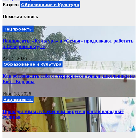
Раздел:
Образование и Культура
Похожая запись
Нацпроекты
Нацпроекты «Культура» и «Семья» продолжают работать
в Северном округе
Авг 5, 2026
Образование и Культура
Как обезопасить себя от террористов узнали школьники из
Коб – Кордона
Июн 18, 2026
Нацпроекты
Проводы зимы: в Северном округе прошли народные
гулянья
Фев 25, 2026