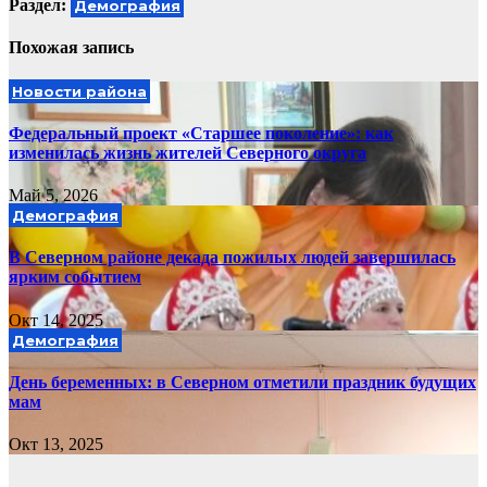
Раздел:
Демография
Похожая запись
Новости района
Федеральный проект «Старшее поколение»: как
изменилась жизнь жителей Северного округа
Май 5, 2026
Демография
В Северном районе декада пожилых людей завершилась
ярким событием
Окт 14, 2025
Демография
День беременных: в Северном отметили праздник будущих
мам
Окт 13, 2025