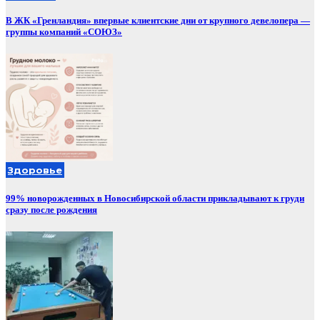
В ЖК «Гренландия» впервые клиентские дни от крупного девелопера —
группы компаний «СОЮЗ»
Здоровье
99% новорожденных в Новосибирской области прикладывают к груди
сразу после рождения