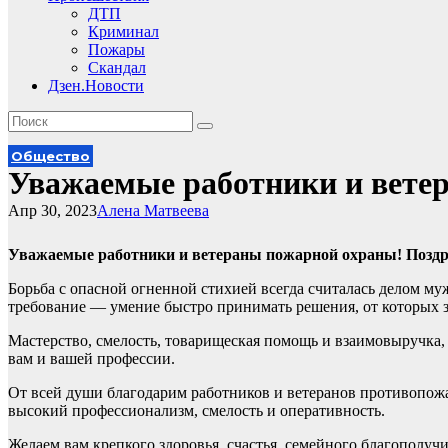
ДТП
Криминал
Пожары
Скандал
Дзен.Новости
Общество
Уважаемые работники и вете
Апр 30, 2023
Алена Матвеева
Уважаемые работники и ветераны пожарной охраны! Поздр
Борьба с опасной огненной стихией всегда считалась делом му
требование — умение быстро принимать решения, от которых за
Мастерство, смелость, товарищеская помощь и взаимовыручка,
вам и вашей профессии.
От всей души благодарим работников и ветеранов противопо
высокий профессионализм, смелость и оперативность.
Желаем вам крепкого здоровья, счастья, семейного благополуч