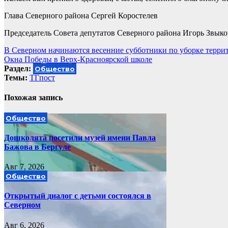
Глава Северного района Сергей Коростелев
Председатель Совета депутатов Северного района Игорь Звыко
Навигация
В Северном начинаются весенние субботники по уборке терри
Окна Победы в Верх-Красноярской школе
по
Раздел:
Общество
записям
Темы:
ТГпост
Похожая запись
Общество
Дошколята посетили музей имени Павла
Бажова в Бергуле
Авг 7, 2026
Общество
Открытый диалог с детьми состоялся в
Северном
Авг 6, 2026