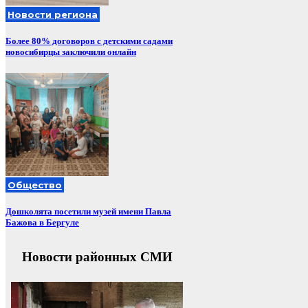
Новости региона
Более 80% договоров с детскими садами
новосибирцы заключили онлайн
Общество
Дошколята посетили музей имени Павла
Бажова в Бергуле