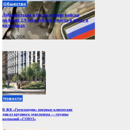
Общество
Добровольцы в беспилотные войска
получат 2,9 млн рублей и места в вузах и
колледжах
Авг 6, 2026
Новости
В ЖК «Гренландия» впервые клиентские
дни от крупного девелопера — группы
компаний «СОЮЗ»