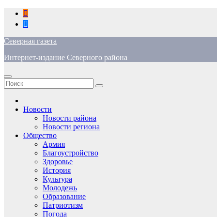
Перейти
к
содержимому
Северная газета
Интернет-издание Северного района
Новости
Новости района
Новости региона
Общество
Армия
Благоустройство
Здоровье
История
Культура
Молодежь
Образование
Патриотизм
Погода