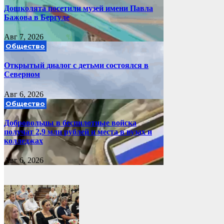
Дошколята посетили музей имени Павла
Бажова в Бергуле
Авг 7, 2026
Общество
Открытый диалог с детьми состоялся в
Северном
Авг 6, 2026
Общество
Добровольцы в беспилотные войска
получат 2,9 млн рублей и места в вузах и
колледжах
Авг 6, 2026