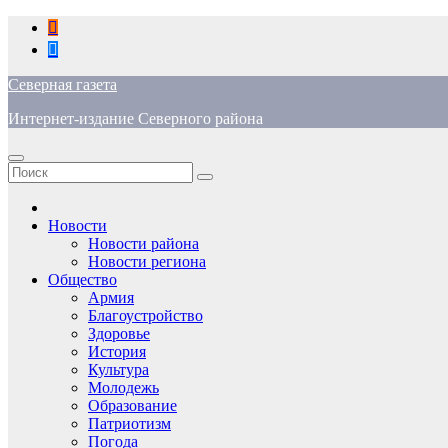
Перейти
к
содержимому
Северная газета
Интернет-издание Северного района
Новости
Новости района
Новости региона
Общество
Армия
Благоустройство
Здоровье
История
Культура
Молодежь
Образование
Патриотизм
Погода