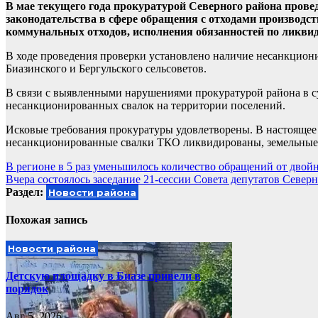
В мае текущего года прокуратурой Северного района прове
законодательства в сфере обращения с отходами производс
коммунальных отходов, исполнения обязанностей по ликвид
В ходе проведения проверки установлено наличие несанкцион
Биазинского и Бергульского сельсоветов.
В связи с выявленными нарушениями прокуратурой района в с
несанкционированных свалок на территории поселений.
Исковые требования прокуратуры удовлетворены. В настояще
несанкционированные свалки ТКО ликвидированы, земельные 
Навигация
В регионе в 5 раз уменьшилось количество обращений от двой
Вчера состоялось заседание 21-сессии Совета депутатов Север
по
Раздел:
Новости района
записям
Похожая запись
Новости района
Детскую площадку в Биазе привели в
порядок
Авг 5, 2026