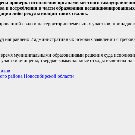
дена проверка исполнения органами местного самоуправлени
тва и потребления в части образования несанкционированны
ации либо рекультивации таких свалок.
ированной свалки на территории земельных участков, принадл
уд направлено 2 административных исковых заявлений с требо
е время муниципальными образованиями решения суда исполнены
участки очищены, твердые коммунальные отходы вывезены на 
ников
ного района Новосибирской области