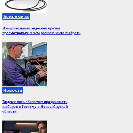
Экономика
Измерительный эндоскоп против
просмотровых: в чём разница и что выбрать
Новости
Видеозапись обеспечит прозрачность
выборов в Госдуму в Новосибирской
области