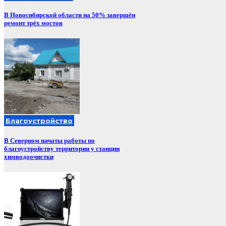
В Новосибирской области на 50% завершён
ремонт трёх мостов
Благоустройство
В Северном начаты работы по
благоустройству территории у станции
химводоочистки