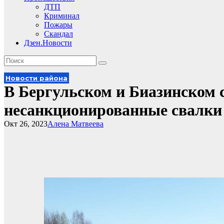
ДТП
Криминал
Пожары
Скандал
Дзен.Новости
Новости района
В Бергульском и Биазинском 
несанкционированные свалки
Окт 26, 2023
Алена Матвеева