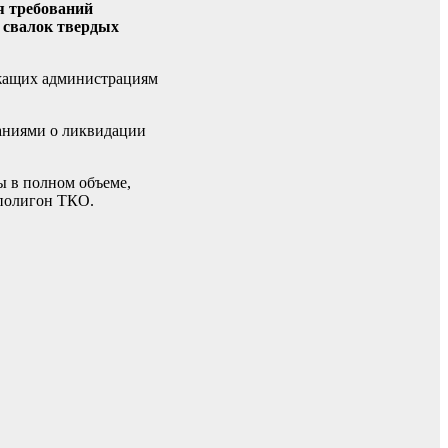
я требований
х свалок твердых
ежащих администрациям
ваниями о ликвидации
 в полном объеме,
полигон ТКО.