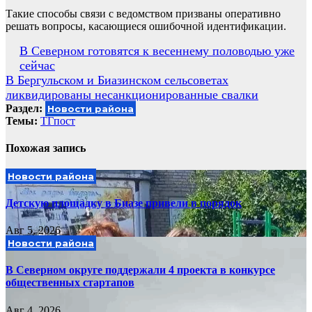
Такие способы связи с ведомством призваны оперативно
решать вопросы, касающиеся ошибочной идентификации.
Навигация
В Северном готовятся к весеннему половодью уже
сейчас
по
В Бергульском и Биазинском сельсоветах
записям
ликвидированы несанкционированные свалки
Раздел:
Новости района
Темы:
ТГпост
Похожая запись
Новости района
Детскую площадку в Биазе привели в порядок
Авг 5, 2026
Новости района
В Северном округе поддержали 4 проекта в конкурсе
общественных стартапов
Авг 4, 2026