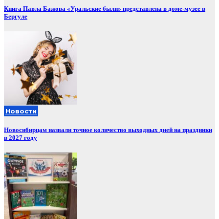
Книга Павла Бажова «Уральские были» представлена в доме-музее в
Бергуле
Новости
Новосибирцам назвали точное количество выходных дней на праздники
в 2027 году