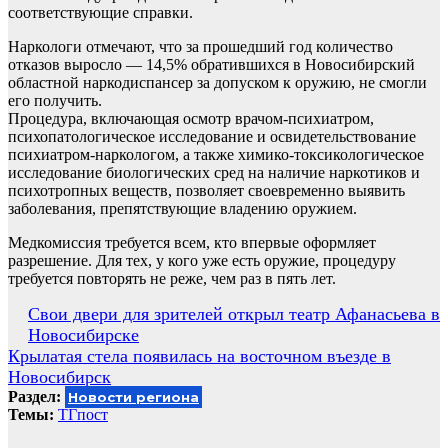
соответствующие справки.
Наркологи отмечают, что за прошедший год количество
отказов выросло — 14,5% обратившихся в Новосибирский
областной наркодиспансер за допуском к оружию, не смогли
его получить.
Процедура, включающая осмотр врачом-психиатром,
психопатологическое исследование и освидетельствование
психиатром-наркологом, а также химико-токсикологическое
исследование биологических сред на наличие наркотиков и
психотропных веществ, позволяет своевременно выявить
заболевания, препятствующие владению оружием.
Медкомиссия требуется всем, кто впервые оформляет
разрешение. Для тех, у кого уже есть оружие, процедуру
требуется повторять не реже, чем раз в пять лет.
Навигация
Свои двери для зрителей открыл театр Афанасьева в
Новосибирске
по
Крылатая стела появилась на восточном въезде в
записям
Новосибирск
Раздел:
Новости региона
Темы:
ТГпост