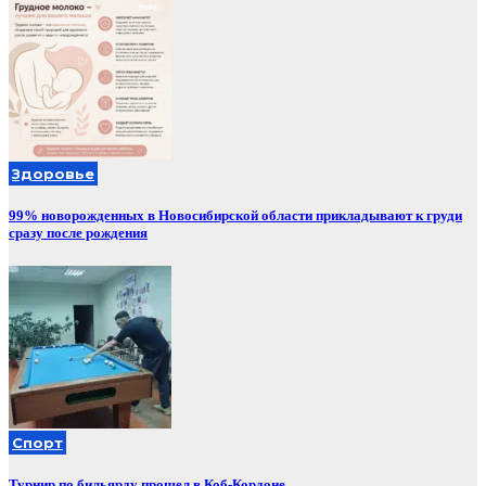
Здоровье
99% новорожденных в Новосибирской области прикладывают к груди
сразу после рождения
Спорт
Турнир по бильярду прошел в Коб-Кордоне