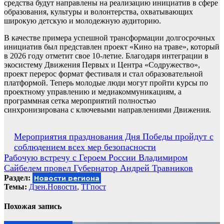
средства будут направлены на реализацию инициатив в сфере
образования, культуры и волонтерства, охватывающих
широкую детскую и молодежную аудиторию.
В качестве примера успешной трансформации долгосрочных
инициатив был представлен проект «Кино на траве», который
в 2026 году отметит свое 10-летие. Благодаря интеграции в
экосистему Движения Первых и Центра «Содружество»,
проект перерос формат фестиваля и стал образовательной
платформой. Теперь молодые люди могут пройти курсы по
проектному управлению и медиакоммуникациям, а
программная сетка мероприятий полностью
синхронизирована с ключевыми направлениями Движения.
Навигация
Мероприятия празднования Дня Победы пройдут с
соблюдением всех мер безопасности
по
Рабочую встречу с Героем России Владимиром
записям
Сайбелем провел Губернатор Андрей Травников
Раздел:
Новости региона
Темы:
Дзен.Новости
,
ТГпост
Похожая запись