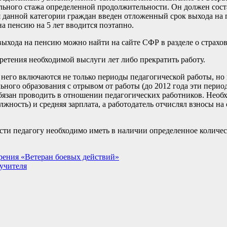
льного стажа определенной продолжительности. Он должен соста
я данной категории граждан введен отложенный срок выхода на 
а пенсию на 5 лет вводится поэтапно.
выхода на пенсию можно найти на сайте СФР в разделе о страхо
ретения необходимой выслуги лет либо прекратить работу.
него включаются не только периоды педагогической работы, но
ного образования с отрывом от работы (до 2012 года эти перио
бязан проводить в отношении педагогических работников. Необ
олжность) и средняя зарплата, а работодатель отчислял взносы на
сти педагогу необходимо иметь в наличии определенное количе
рения «Ветеран боевых действий»
учителя