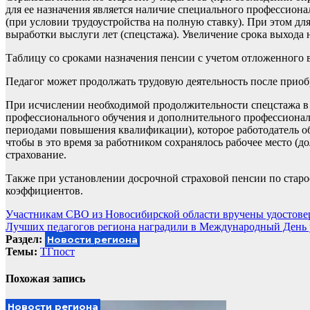
для ее назначения является наличие специального профессиона
(при условии трудоустройства на полную ставку). При этом дл
выработки выслуги лет (спецстажа). Увеличение срока выхода н
Таблицу со сроками назначения пенсии с учетом отложенного 
Педагог может продолжать трудовую деятельность после приоб
При исчислении необходимой продолжительности спецстажа в 
профессионального обучения и дополнительного профессиональ
периодами повышения квалификации), которое работодатель о
чтобы в это время за работником сохранялось рабочее место (д
страхование.
Также при установлении досрочной страховой пенсии по старо
коэффициентов.
Навигация
Участникам СВО из Новосибирской области вручены удостове
Лучших педагогов региона наградили в Международный День 
по
Раздел:
Новости региона
записям
Темы:
ТГпост
Похожая запись
Новости региона