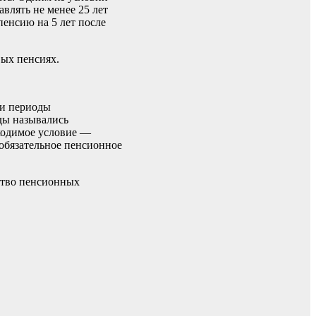
влять не менее 25 лет
пенсию на 5 лет после
вых пенсиях.
 и периоды
ды назывались
ходимое условие —
 обязательное пенсионное
ство пенсионных