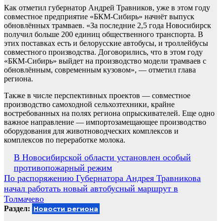
Как отметил губернатор Андрей Травников, уже в этом году
совместное предприятие «БКМ-Сибирь» начнёт выпуск
обновлённых трамваев. «За последние 2,5 года Новосибирск
получил больше 200 единиц общественного транспорта. В
этих поставках есть и белорусские автобусы, и троллейбусы
совместного производства. Договорились, что в этом году
«БКМ-Сибирь» выйдет на производство модели трамваев с
обновлённым, современным кузовом», — отметил глава
региона.
Также в числе перспективных проектов — совместное
производство самоходной сельхозтехники, крайне
востребованных на полях региона опрыскивателей. Еще одно
важное направление — импортозамещающее производство
оборудования для животноводческих комплексов и
комплексов по переработке молока.
Навигация
В Новосибирской области установлен особый
противопожарный режим
по
По распоряжению Губернатора Андрея Травникова
записям
начал работать новый автобусный маршрут в
Толмачево
Раздел:
Новости региона