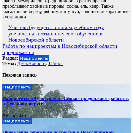
школ и мемориалов. Среди видового разнообразия
преобладают хвойные породы: сосна, ель, кедр. Также
высаживали березу, рябину, липу, дуб, яблони и декоративные
кустарники.
Навигация
Учитель будущего: в новом учебном году
увеличатся квоты на целевое обучение в
по
Новосибирской области
записям
Работа по нацпроектам в Новосибирской области
продолжается
Раздел:
Нацпроекты
Темы:
Дзен.Новости
,
ТГпост
Похожая запись
Нацпроекты
Нацпроекты «Культура» и «Семья» продолжают работать
в Северном округе
Авг 5, 2026
Нацпроекты
Обновление дорожного покрытия в Новосибирской