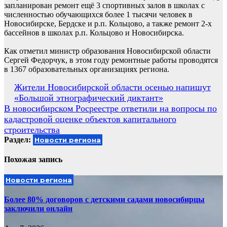
запланирован ремонт ещё 3 спортивных залов в школах с
численностью обучающихся более 1 тысячи человек в
Новосибирске, Бердске и р.п. Кольцово, а также ремонт 2-х
бассейнов в школах р.п. Кольцово и Новосибирска.
Как отметил министр образования Новосибирской области
Сергей Федорчук, в этом году ремонтные работы проводятся
в 1367 образовательных организациях региона.
Навигация
Жители Новосибирской области осенью напишут
«Большой этнографический диктант»
по
В новосибирском Росреестре ответили на вопросы по
записям
кадастровой оценке объектов капитального
строительства
Раздел:
Новости региона
Похожая запись
Новости региона
Более 80% договоров с детскими садами новосибирцы
заключили онлайн