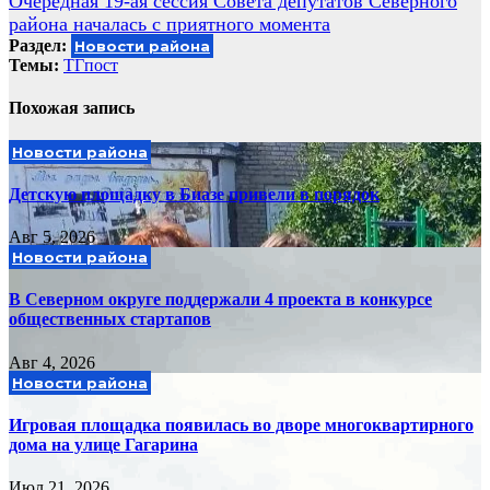
Очередная 19-ая сессия Совета депутатов Северного
записям
района началась с приятного момента
Раздел:
Новости района
Темы:
ТГпост
Похожая запись
Новости района
Детскую площадку в Биазе привели в порядок
Авг 5, 2026
Новости района
В Северном округе поддержали 4 проекта в конкурсе
общественных стартапов
Авг 4, 2026
Новости района
Игровая площадка появилась во дворе многоквартирного
дома на улице Гагарина
Июл 21, 2026