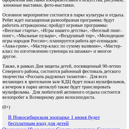
книжные выставки, фото-выставки.
Основное мероприятие состоится в парке культуры и отдыха.
Ребят ждет насыщенная разнообразная программа: будут
работать аттракционы; пройдут игровые программы:
«Веселые старты», «Игры нашего детства», «Веселый пинг-
понг», «Мыльные пузыри», «Воздушный тир», «Молодецкие
игры народов России»; планируется работа арт-площадок:
«Аква-грим», «Мастер-класс по сухому валянию», «Мастер-
класс по изготовлению сувенира на шпажке» и многое
другое.
Также, в рамках Дня защиты детей, посвященный 90-летию
Северного района, состоится районный фестиваль детского
творчества «Россыпь радужных талантов». Для всех
желающих в зрительном зале КДЦ будет показ мультфильмов,
а вечером в парке автоклуб также будет транслировать
мультфильмы. Для любителей активного отдыха состоится
велопробег к Всемирному дню велосипедиста.
(0+)
Навигация
В Новосибирском зоопарке 1 июня будет
бесплатным вход для детей
по