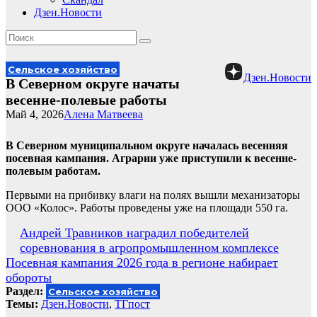
Дзен.Новости
Сельское хозяйство
Дзен.Новости
В Северном округе начаты
весенне-полевые работы
Май 4, 2026
Алена Матвеева
В Северном муниципальном округе началась весенняя
посевная кампания. Аграрии уже приступили к весенне-
полевым работам.
Первыми на прибивку влаги на полях вышли механизаторы
ООО «Колос». Работы проведены уже на площади 550 га.
Навигация
Андрей Травников наградил победителей
соревнования в агропромышленном комплексе
по
Посевная кампания 2026 года в регионе набирает
записям
обороты
Раздел:
Сельское хозяйство
Темы:
Дзен.Новости
,
ТГпост