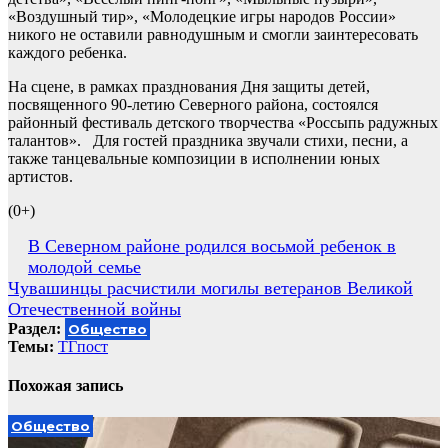
«Воздушный тир», «Молодецкие игры народов России»
никого не оставили равнодушным и смогли заинтересовать
каждого ребенка.
На сцене, в рамках празднования Дня защиты детей,
посвященного 90-летию Северного района, состоялся
районный фестиваль детского творчества «Россыпь радужных
талантов». Для гостей праздника звучали стихи, песни, а
также танцевальные композиции в исполнении юных
артистов.
(0+)
Навигация
В Северном районе родился восьмой ребенок в
молодой семье
по
Чувашинцы расчистили могилы ветеранов Великой
записям
Отечественной войны
Раздел:
Общество
Темы:
ТГпост
Похожая запись
Общество