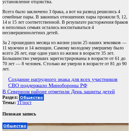
установление отцовства.
Всего было заключено 3 брака, а вот на развод решились 4
семейные пары. В законных отношениях пары прожили 9, 12,
14 и 15 лет соответственной. В результате расторжения браков
в неполных семьях остались воспитываться 4
несовершеннолетних детей.
За 2 прошедших месяца из жизни ушли 25 наших земляков —
11 мужчин и 14 женщин. Самому молодому умершему было
всего 26 лет, еще один ушел из жизни в возрасте 35 лет.
Большинство умерших зарегистрированы в возрасте от 61 до
70 лет — 8 человек. Столько же умерли в возрасте от 81 до 90
лет.
Навигация
Создание нагрудного знака для всех участников
СВО поддержало Минобороны РФ
по
В Северном районе отметили День защиты детей
записям
Раздел:
Общество
Темы:
ТГпост
Похожая запись
Общество