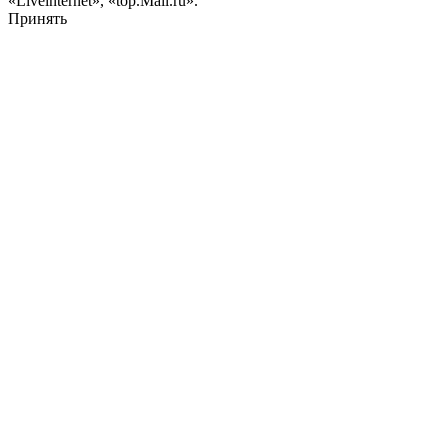
«Liveinternet», «top.Mail.ru».
Принять