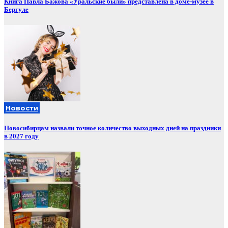
Книга Павла Бажова «Уральские были» представлена в доме-музее в
Бергуле
Новости
Новосибирцам назвали точное количество выходных дней на праздники
в 2027 году