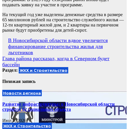
подавать заявку на участие в программе.
На текущий год уже выделены денежные средства в размере
65 миллионов рублей на строительство служебного жилья —
12-ти квартирный жилой дом, и 2 квартиры на первичном
рынке будут приобретены для детей-сирот.
Навигация
В Новосибирской области вдвое увеличится
финансирование строительства жилья для
по
льготников
записям
Глава района рассказал, когда в Северном будет
бассейн
Раздел:
ЖКХ и Строительство
Похожая запись
Новости региона
Развитие инфраструктуры: в Новосибирской области
строится 62 социальных объекта
Июл 7, 2026
ЖКХ и Строительство